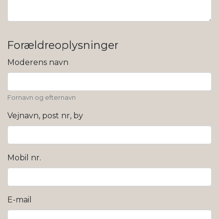
Forældreoplysninger
Moderens navn
Fornavn og efternavn
Vejnavn, post nr, by
Mobil nr.
E-mail