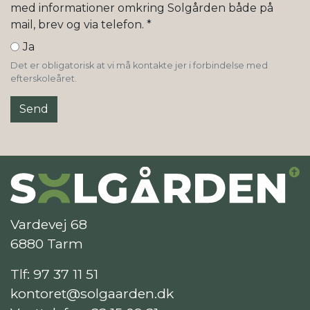
med informationer omkring Solgården både på
mail, brev og via telefon.
*
Ja
Det er obligatorisk at vi må kontakte jer i forbindelse med
efterskoleåret.
Vardevej 68
6880 Tarm
Tlf:
97 37 11 51
kontoret@solgaarden.dk