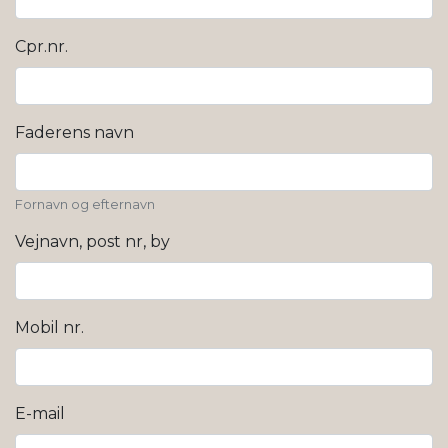
Cpr.nr.
Faderens navn
Fornavn og efternavn
Vejnavn, post nr, by
Mobil nr.
E-mail