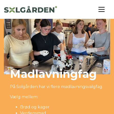
Madlavningfag
På Solgården har vi flere madlavningsvalgfag.
Vælg mellem:
Brød og kager
Verdensmad