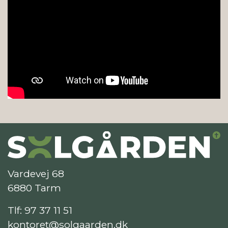
Vardevej 68
6880 Tarm
Tlf:
97 37 11 51
kontoret@solgaarden.dk