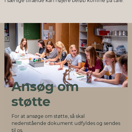
I særlige tilfælde kan højere beløb komme på tale.
Ansøg om
støtte
For at ansøge om støtte, så skal
nedenstående dokument udfyldes og sendes
til os.