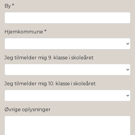
By
*
Hjemkommune
*
Jeg tilmelder mig 9. klasse i skoleåret
Jeg tilmelder mig 10. klasse i skoleåret
Øvrige oplysninger