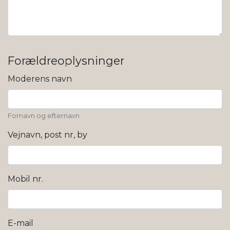
Forældreoplysninger
Moderens navn
Fornavn og efternavn
Vejnavn, post nr, by
Mobil nr.
E-mail