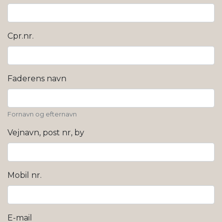
Cpr.nr.
Faderens navn
Fornavn og efternavn
Vejnavn, post nr, by
Mobil nr.
E-mail