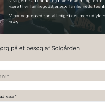
Vi vil gerne ud i landet og holde møder - og fortæll
være til en familiegudstjeneste, familiemøde, teenk
Vi har begrænsede antal ledige tider, men udfyld 
vi dig!
ørg på et besøg af Solgården
n nr
*
ladresse
*