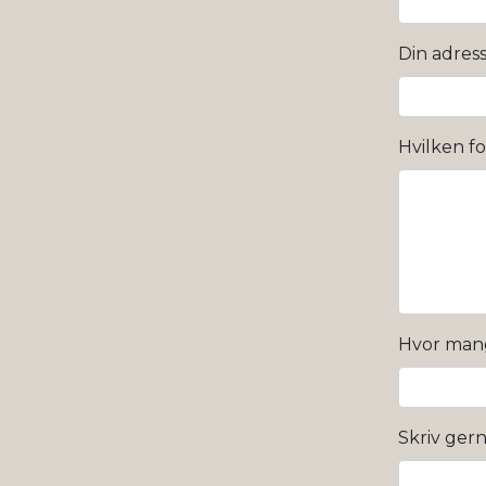
Din adres
Hvilken f
Hvor mang
Skriv gern