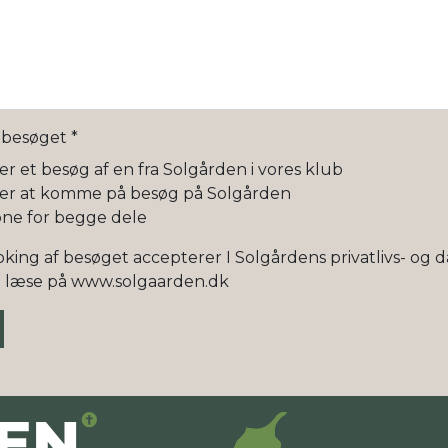
l besøget
*
er et besøg af en fra Solgården i vores klub
ker at komme på besøg på Solgården
åbne for begge dele
king af besøget accepterer I Solgårdens privatlivs- og da
n læse på www.solgaarden.dk