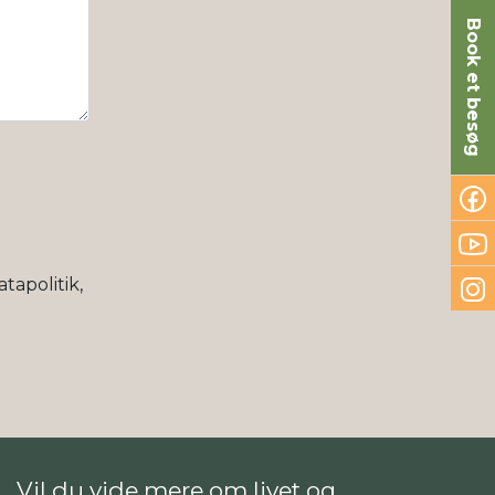
Book et besøg
tapolitik,
Vil du vide mere om livet og