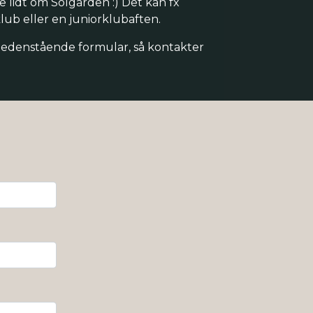
e lidt om Solgården :) Det kan fx
lub eller en juniorklubaften.
nedenstående formular, så kontakter