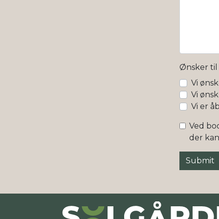
Ønsker ti
Vi ønsk
Vi øns
Vi er 
Ved boo
der ka