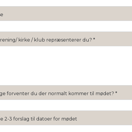
se
orening/ kirke / klub repræsenterer du?
*
e forventer du der normalt kommer til mødet?
*
e 2-3 forslag til datoer for mødet